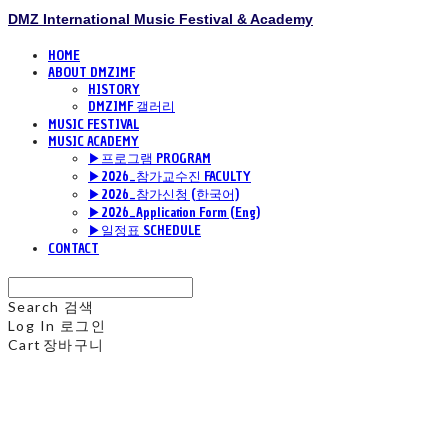
DMZ International Music Festival & Academy
HOME
ABOUT DMZIMF
HISTORY
DMZIMF 갤러리
MUSIC FESTIVAL
MUSIC ACADEMY
▶프로그램 PROGRAM
▶2026_참가교수진 FACULTY
▶2026_참가신청 (한국어)
▶2026_Application Form (Eng)
▶일정표 SCHEDULE
CONTACT
Search
검색
Log In
로그인
Cart
장바구니