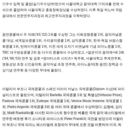
기우수 입학 및 졸업(실기우수상)하였으며 서울대학교 음악대학 기악과를 전체 수
석으로 졸업하며 서울대학교 총동창회장상을 수상하였다. 이후 독일 하노버 국립
음대에서 전문연주자과정과 최고연주자과정을 수학하였다.
음연콩쿨에서 두 차례(’93,’02) 1위를 수상한 그는 이화경향콩쿨 2위, 음악저널콩
쿨 대상, 세계일보콩쿨 1위, 수리음악콩쿨 1위, 삼익콩쿨 2위, 한국-독일 브람스협
회콩쿨 1위, 틴에이저콩쿨 2위, 이천 세계 도자기 비엔날레 기념 피아노콩쿨 1위,
TBC 대구방송콩쿨 2위 등 다수의 콩쿨에서 수상하였고, <젊은이의 음악제>에 3회
(’94,’98,’03) 연주 및 금호 <영아티스트 시리즈> 독주회, 서울대학교 추계연주회,
명동성당 초청 신인음악회, 음악저널 초청 연주회, 피아노음악(현 음연) 장학금 수
상기념 연주회 등 다양한 무대에 올랐다.
이탈리아 부조니 국제콩쿨과 스페인 마리아 카날스 국제콩쿨(Diplom 수상)에 파이
널리스트로 올랐으며,
이탈리아 Barletta 국제콩쿨 1위 및 특별상(Virtuoso Prize),
Padova 국제콩쿨 1위, Euterpe 국제콩쿨 1위, Venice Music Insieme 국제콩쿨 1
위, Pietro Argento 국제콩쿨 3위 등 여러 국제 콩쿨에서 수상하였다. 김형배, 김미
경, Matti Raekallio를 사사한 피아니스트 형수운은 베를린 국제 음악 페스티벌에서
연주한 베토벤 후기 소나타로 피아니스트 Peter Frankl의 극찬을 받았으며 이탈리
아 부조니 국제 피아노 페스티벌에 초청되어 무대에 오른 것을 비롯하여 미국, 독