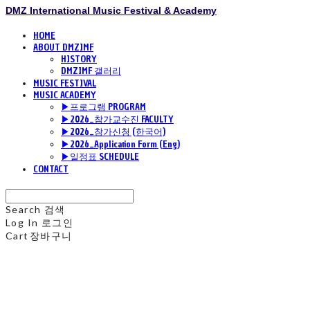
DMZ International Music Festival & Academy
HOME
ABOUT DMZIMF
HISTORY
DMZIMF 갤러리
MUSIC FESTIVAL
MUSIC ACADEMY
▶프로그램 PROGRAM
▶2026_참가교수진 FACULTY
▶2026_참가신청 (한국어)
▶2026_Application Form (Eng)
▶일정표 SCHEDULE
CONTACT
Search
검색
Log In
로그인
Cart
장바구니