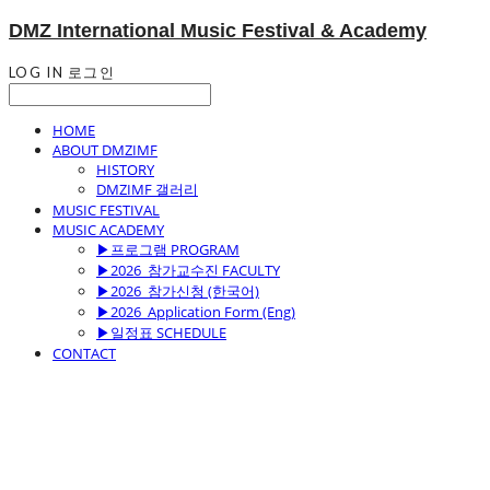
DMZ International Music Festival & Academy
LOG IN
로그인
HOME
ABOUT DMZIMF
HISTORY
DMZIMF 갤러리
MUSIC FESTIVAL
MUSIC ACADEMY
▶프로그램 PROGRAM
▶2026_참가교수진 FACULTY
▶2026_참가신청 (한국어)
▶2026_Application Form (Eng)
▶일정표 SCHEDULE
CONTACT