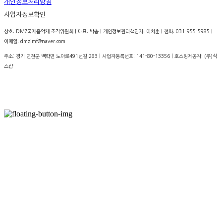
개인정보처리방침
사업자정보확인
상호: DMZ국제음악제 조직위원회 | 대표: 박충 | 개인정보관리책임자: 이치훈 | 전화: 031-955-5985 |
이메일: dmzimf@naver.com
주소: 경기 연천군 백학면 노아로491번길 283 | 사업자등록번호:
141-80-13356
| 호스팅제공자: (주)식
스샵