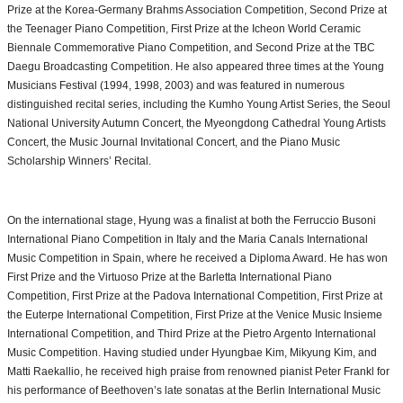
Prize at the Korea-Germany Brahms Association Competition, Second Prize at
the Teenager Piano Competition, First Prize at the Icheon World Ceramic
Biennale Commemorative Piano Competition, and Second Prize at the TBC
Daegu Broadcasting Competition. He also appeared three times at the Young
Musicians Festival (1994, 1998, 2003) and was featured in numerous
distinguished recital series, including the Kumho Young Artist Series, the Seoul
National University Autumn Concert, the Myeongdong Cathedral Young Artists
Concert, the Music Journal Invitational Concert, and the Piano Music
Scholarship Winners’ Recital.
On the international stage, Hyung was a finalist at both the Ferruccio Busoni
International Piano Competition in Italy and the Maria Canals International
Music Competition in Spain, where he received a Diploma Award. He has won
First Prize and the Virtuoso Prize at the Barletta International Piano
Competition, First Prize at the Padova International Competition, First Prize at
the Euterpe International Competition, First Prize at the Venice Music Insieme
International Competition, and Third Prize at the Pietro Argento International
Music Competition. Having studied under Hyungbae Kim, Mikyung Kim, and
Matti Raekallio, he received high praise from renowned pianist Peter Frankl for
his performance of Beethoven’s late sonatas at the Berlin International Music