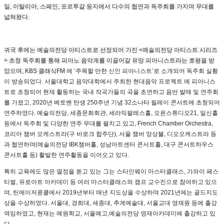
일, 이탈리아, 스페인, 포르투갈 등지에서 다수의 협연과 독주회를 가지며 무대를
넓혀왔다.
귀국 후에는 예술의전당 아티스트로 선정되어 가진 <예술의전당 아티스트 시리즈
> 초청 독주회를 통해 피아노 음악계를 이끌어갈 유망 피아니스트라는 호평을 받
았으며, KBS 클래식FM
에 ‘주목할 만한 신인 피아니스트’로 소개되어 독주회 실황
이 방송되었다. 서울대학교 음악대학에서 주최한 현대음악 프로젝트
에 피아니스
트로 초청되어 현재 활동하는 국내 작곡가들의 곡을 초연하고 음반 발매 및 연주회
를 가졌고, 2020년 베토벤 탄생 250주년 기념 32소나타 릴레이 콘서트에 초청되어
연주하였다. 예술의전당, 세종문화회관, 세라믹팔레스홀, 오픈스튜디오21, 일신홀
등에서 독주회 및 다양한 연주 무대를 펼치고 있고, French Chamber Orchestra,
코리아 챔버 오케스트라(구 바로크 합주단), 서울 챔버 앙상블, 디오오케스트라 등
과 협연하며(예술의전당 IBK챔버홀, 성남아트센터 콘서트홀, 대구 콘서트하우스
콘서트홀 등) 활발한 연주활동을 이어오고 있다.
특히 교육에도 많은 열정을 쏟고 있는 그는 스타인웨이 마스터클래스, 가와이 페스
티벌, 유로아트 아카데미 등 여러 마스터클래스와 캠프 교수진으로 참여하고 있으
며, 틴에이저콩쿨에서 2019년부터 매년 지도상을 수상하며 2021년에는 골드지도
상을 수상하였다. 서울대, 경희대, 세종대, 추계예술대, 서울교대 영재원 등에 출강
역임하였고, 현재는 예원학교, 서울예고,예술의전당 영재아카데미에 출강하고 있
다.