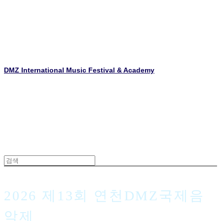
DMZ International Music Festival & Academy
2026 제13회 연천DMZ국제음
악제