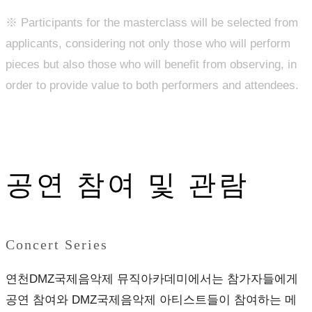
※ Participants for the masterclass will be selected from
applicants, considering not only those who will perform
pieces but also those who will benefit from observing, in
order to provide value to both performers and attendees.
공연 참여 및 관람
Concert Series
연천DMZ국제음악제 뮤직아카데미에서는 참가자들에게
공연 참여와 DMZ국제음악제 아티스트들이 참여하는 메