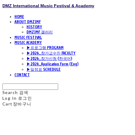
DMZ International Music Festival & Academy
HOME
ABOUT DMZIMF
HISTORY
DMZIMF 갤러리
MUSIC FESTIVAL
MUSIC ACADEMY
▶프로그램 PROGRAM
▶2026_참가교수진 FACULTY
▶2026_참가신청 (한국어)
▶2026_Application Form (Eng)
▶일정표 SCHEDULE
CONTACT
Search
검색
Log In
로그인
Cart
장바구니