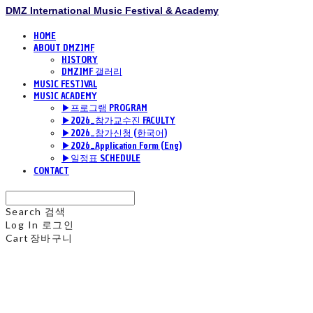
DMZ International Music Festival & Academy
HOME
ABOUT DMZIMF
HISTORY
DMZIMF 갤러리
MUSIC FESTIVAL
MUSIC ACADEMY
▶프로그램 PROGRAM
▶2026_참가교수진 FACULTY
▶2026_참가신청 (한국어)
▶2026_Application Form (Eng)
▶일정표 SCHEDULE
CONTACT
Search
검색
Log In
로그인
Cart
장바구니