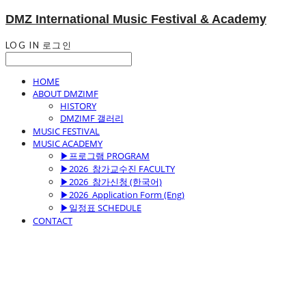
DMZ International Music Festival & Academy
LOG IN
로그인
HOME
ABOUT DMZIMF
HISTORY
DMZIMF 갤러리
MUSIC FESTIVAL
MUSIC ACADEMY
▶프로그램 PROGRAM
▶2026_참가교수진 FACULTY
▶2026_참가신청 (한국어)
▶2026_Application Form (Eng)
▶일정표 SCHEDULE
CONTACT