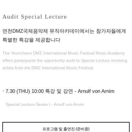
Audit Special Lecture
연천DMZ국제음악제 뮤직아카데미에서는 참가자들에게
특별한 특강을 제공합니다
The Yeoncheon DMZ International Music Festival Music Academy
offers participants the opportunity audit to Special Lecture involving
artists from the DMZ International Music Festival.
· 7.30 (THU) 10:00 특강 및 강연
- Arnulf von Arnim
Special Lecture Series I - Arnulf von Arnim
프로그램 및 출연진 (준비중)