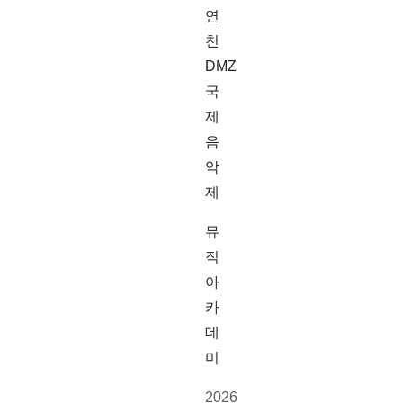
연
천
DMZ
국
제
음
악
제
뮤
직
아
카
데
미
2026