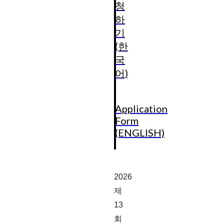
청
하
기
(한
국
어)
Application
Form
(ENGLISH)
2026
제
13
회