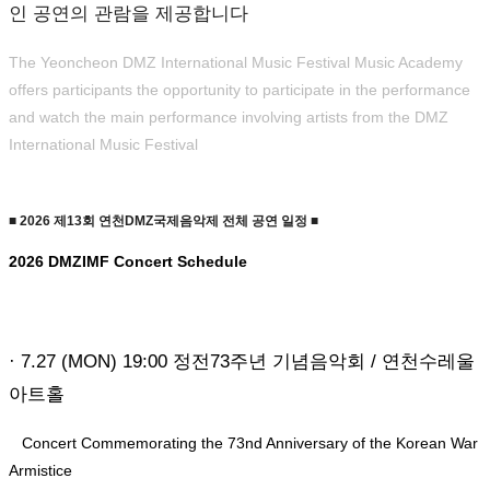
인 공연의 관람을 제공합니다
The Yeoncheon DMZ International Music Festival Music Academy
offers participants the opportunity to participate in the performance
and watch the main performance involving artists from the DMZ
International Music Festival
■ 2026 제13회 연천DMZ국제음악제
전체 공연 일정 ■
2026 DMZIMF Concert Schedule
· 7.27 (MON) 19:00 정전73주년 기념음악회 / 연천수레울
아트홀
Concert Commemorating the 73nd Anniversary of the Korean War
Armistice