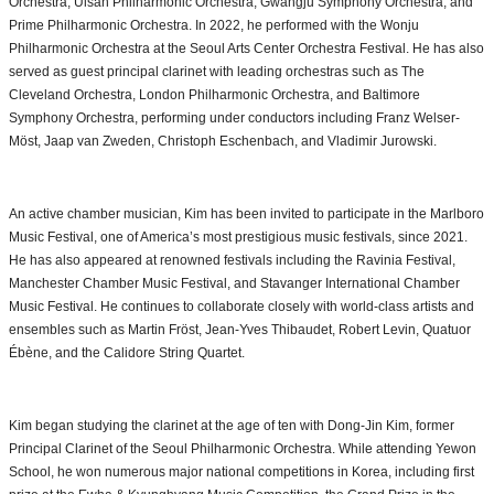
Orchestra, Ulsan Philharmonic Orchestra, Gwangju Symphony Orchestra, and
Prime Philharmonic Orchestra. In 2022, he performed with the Wonju
Philharmonic Orchestra at the Seoul Arts Center Orchestra Festival. He has also
served as guest principal clarinet with leading orchestras such as The
Cleveland Orchestra, London Philharmonic Orchestra, and Baltimore
Symphony Orchestra, performing under conductors including Franz Welser-
Möst, Jaap van Zweden, Christoph Eschenbach, and Vladimir Jurowski.
An active chamber musician, Kim has been invited to participate in the Marlboro
Music Festival, one of America’s most prestigious music festivals, since 2021.
He has also appeared at renowned festivals including the Ravinia Festival,
Manchester Chamber Music Festival, and Stavanger International Chamber
Music Festival. He continues to collaborate closely with world-class artists and
ensembles such as Martin Fröst, Jean-Yves Thibaudet, Robert Levin, Quatuor
Ébène, and the Calidore String Quartet.
Kim began studying the clarinet at the age of ten with Dong-Jin Kim, former
Principal Clarinet of the Seoul Philharmonic Orchestra. While attending Yewon
School, he won numerous major national competitions in Korea, including first