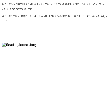
상호: DMZ국제음악제 조직위원회 | 대표: 박충 | 개인정보관리책임자: 이치훈 | 전화: 031-955-5985 |
이메일: dmzimf@naver.com
주소: 경기 연천군 백학면 노아로491번길 283 | 사업자등록번호:
141-80-13356
| 호스팅제공자: (주)식
스샵