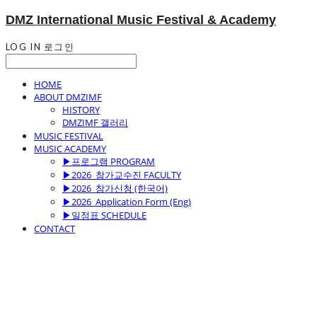
DMZ International Music Festival & Academy
LOG IN
로그인
HOME
ABOUT DMZIMF
HISTORY
DMZIMF 갤러리
MUSIC FESTIVAL
MUSIC ACADEMY
▶프로그램 PROGRAM
▶2026_참가교수진 FACULTY
▶2026_참가신청 (한국어)
▶2026_Application Form (Eng)
▶일정표 SCHEDULE
CONTACT