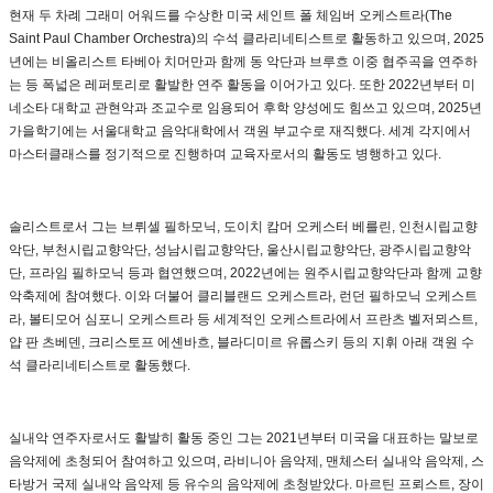
현재 두 차례 그래미 어워드를 수상한 미국 세인트 폴 체임버 오케스트라(The
Saint Paul Chamber Orchestra)의 수석 클라리네티스트로 활동하고 있으며, 2025
년에는 비올리스트 타베아 치머만과 함께 동 악단과 브루흐 이중 협주곡을 연주하
는 등 폭넓은 레퍼토리로 활발한 연주 활동을 이어가고 있다. 또한 2022년부터 미
네소타 대학교 관현악과 조교수로 임용되어 후학 양성에도 힘쓰고 있으며, 2025년
가을학기에는 서울대학교 음악대학에서 객원 부교수로 재직했다. 세계 각지에서
마스터클래스를 정기적으로 진행하며 교육자로서의 활동도 병행하고 있다.
솔리스트로서 그는 브뤼셀 필하모닉, 도이치 캄머 오케스터 베를린, 인천시립교향
악단, 부천시립교향악단, 성남시립교향악단, 울산시립교향악단, 광주시립교향악
단, 프라임 필하모닉 등과 협연했으며, 2022년에는 원주시립교향악단과 함께 교향
악축제에 참여했다. 이와 더불어 클리블랜드 오케스트라, 런던 필하모닉 오케스트
라, 볼티모어 심포니 오케스트라 등 세계적인 오케스트라에서 프란츠 벨저뫼스트,
얍 판 츠베덴, 크리스토프 에셴바흐, 블라디미르 유롭스키 등의 지휘 아래 객원 수
석 클라리네티스트로 활동했다.
실내악 연주자로서도 활발히 활동 중인 그는 2021년부터 미국을 대표하는 말보로
음악제에 초청되어 참여하고 있으며, 라비니아 음악제, 맨체스터 실내악 음악제, 스
타방거 국제 실내악 음악제 등 유수의 음악제에 초청받았다. 마르틴 프뢰스트, 장이