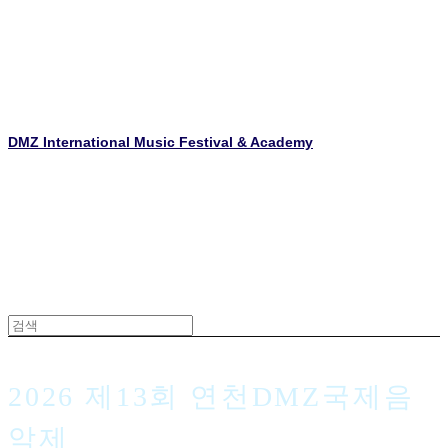
DMZ International Music Festival & Academy
2026 제13회 연천DMZ국제음
악제