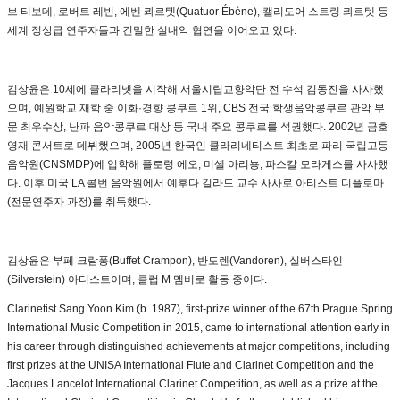
브 티보데, 로버트 레빈, 에벤 콰르텟(Quatuor Ébène), 캘리도어 스트링 콰르텟 등
세계 정상급 연주자들과 긴밀한 실내악 협연을 이어오고 있다.
김상윤은 10세에 클라리넷을 시작해 서울시립교향악단 전 수석 김동진을 사사했
으며, 예원학교 재학 중 이화·경향 콩쿠르 1위, CBS 전국 학생음악콩쿠르 관악 부
문 최우수상, 난파 음악콩쿠르 대상 등 국내 주요 콩쿠르를 석권했다. 2002년 금호
영재 콘서트로 데뷔했으며, 2005년 한국인 클라리네티스트 최초로 파리 국립고등
음악원(CNSMDP)에 입학해 플로렁 에오, 미셸 아리뇽, 파스칼 모라게스를 사사했
다. 이후 미국 LA 콜번 음악원에서 예후다 길라드 교수 사사로 아티스트 디플로마
(전문연주자 과정)를 취득했다.
김상윤은 부페 크람퐁(Buffet Crampon), 반도렌(Vandoren), 실버스타인
(Silverstein) 아티스트이며, 클럽 M 멤버로 활동 중이다.
Clarinetist Sang Yoon Kim (b. 1987), first-prize winner of the 67th Prague Spring
International Music Competition in 2015, came to international attention early in
his career through distinguished achievements at major competitions, including
first prizes at the UNISA International Flute and Clarinet Competition and the
Jacques Lancelot International Clarinet Competition, as well as a prize at the