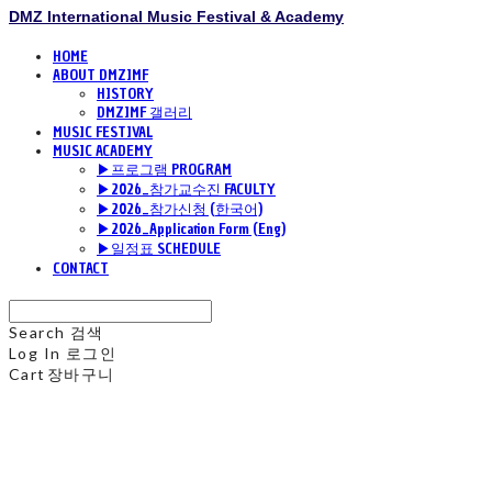
DMZ International Music Festival & Academy
HOME
ABOUT DMZIMF
HISTORY
DMZIMF 갤러리
MUSIC FESTIVAL
MUSIC ACADEMY
▶프로그램 PROGRAM
▶2026_참가교수진 FACULTY
▶2026_참가신청 (한국어)
▶2026_Application Form (Eng)
▶일정표 SCHEDULE
CONTACT
Search
검색
Log In
로그인
Cart
장바구니