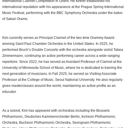
International Clarinet Competition in Ghent. He further established his
international reputation with his appearance at the Prague Spring International
Music Festival, performing with the BBC Symphony Orchestra under the baton
of Sakari Oramo.
Kim currently serves as Principal Clarinet of the two-time Grammy Award-
winning Saint Paul Chamber Orchestra in the United States. In 2025, he
performed Bruch’s Double Concerto with the orchestra alongside violist Tabea
Zimmermann, continuing an active performing career across a wide-ranging
repertoire. Since 2022, he has served as Assistant Professor of Clarinet at the
University of Minnesota School of Music, where he is dedicated to training the
next generation of musicians. In Fall 2025, he served as Visiting Associate
Professor at the College of Music, Seoul National University. He also regularly
gives masterclasses around the world, maintaining an active profile as an
educator.
As a soloist, Kim has appeared with orchestras including the Brussels
Philharmonic, Deutsches Kammerorchester Berlin, Incheon Philharmonic
Orchestra, Bucheon Philharmonic Orchestra, Seongnam Philharmonic