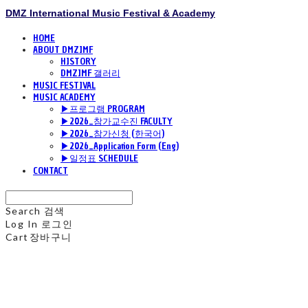
DMZ International Music Festival & Academy
HOME
ABOUT DMZIMF
HISTORY
DMZIMF 갤러리
MUSIC FESTIVAL
MUSIC ACADEMY
▶프로그램 PROGRAM
▶2026_참가교수진 FACULTY
▶2026_참가신청 (한국어)
▶2026_Application Form (Eng)
▶일정표 SCHEDULE
CONTACT
Search
검색
Log In
로그인
Cart
장바구니