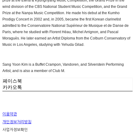
prize at the Ewha & Kyunghyang Music Competition, the Grand Prize in the
wind division of the CBS National Student Music Competition, and the Grand
Prize at the Nanpa Music Competition. He made his debut at the Kumho
Prodigy Concert in 2002 and, in 2005, became the first Korean clarinetist
admitted to the Conservatoire National Supérieur de Musique et de Danse de
Paris, where he studied with Florent Héau, Michel Arrignon, and Pascal
Moraguès. He later earned an Artist Diploma from the Colburn Conservatory of
Music in Los Angeles, studying with Yehuda Gilad.
Sang Yoon Kim is a Buffet Crampon, Vandoren, and Silverstein Performing
Artist, and is also a member of Club M.
페이스북
카카오톡
이용약관
개인정보처리방침
사업자정보확인