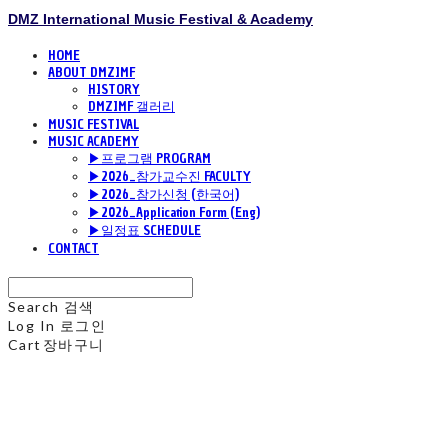
DMZ International Music Festival & Academy
HOME
ABOUT DMZIMF
HISTORY
DMZIMF 갤러리
MUSIC FESTIVAL
MUSIC ACADEMY
▶프로그램 PROGRAM
▶2026_참가교수진 FACULTY
▶2026_참가신청 (한국어)
▶2026_Application Form (Eng)
▶일정표 SCHEDULE
CONTACT
Search
검색
Log In
로그인
Cart
장바구니