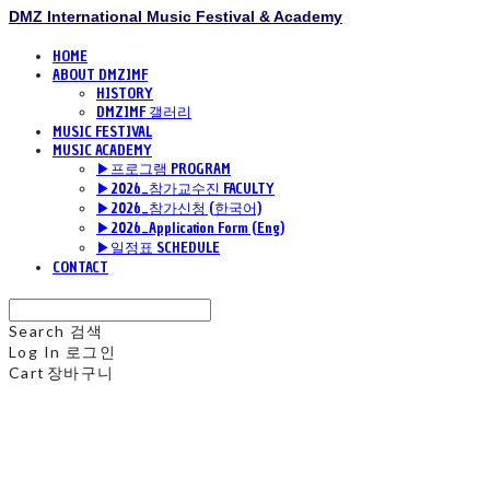
DMZ International Music Festival & Academy
HOME
ABOUT DMZIMF
HISTORY
DMZIMF 갤러리
MUSIC FESTIVAL
MUSIC ACADEMY
▶프로그램 PROGRAM
▶2026_참가교수진 FACULTY
▶2026_참가신청 (한국어)
▶2026_Application Form (Eng)
▶일정표 SCHEDULE
CONTACT
Search
검색
Log In
로그인
Cart
장바구니