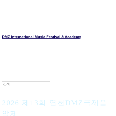
DMZ International Music Festival & Academy
2026 제13회 연천DMZ국제음
악제