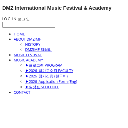
DMZ International Music Festival & Academy
LOG IN
로그인
HOME
ABOUT DMZIMF
HISTORY
DMZIMF 갤러리
MUSIC FESTIVAL
MUSIC ACADEMY
▶프로그램 PROGRAM
▶2026_참가교수진 FACULTY
▶2026_참가신청 (한국어)
▶2026_Application Form (Eng)
▶일정표 SCHEDULE
CONTACT