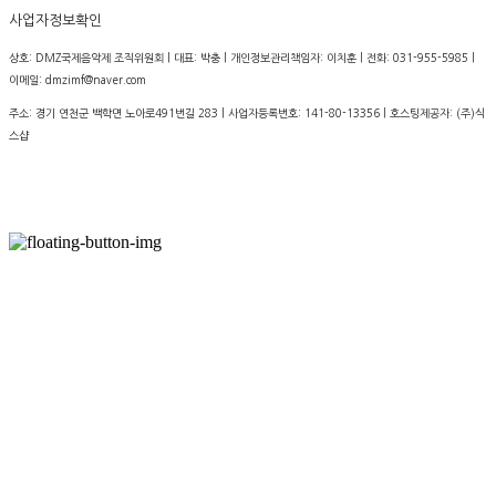
사업자정보확인
상호: DMZ국제음악제 조직위원회 | 대표: 박충 | 개인정보관리책임자: 이치훈 | 전화: 031-955-5985 |
이메일: dmzimf@naver.com
주소: 경기 연천군 백학면 노아로491번길 283 | 사업자등록번호:
141-80-13356
| 호스팅제공자: (주)식
스샵