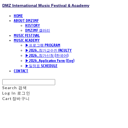
DMZ International Music Festival & Academy
HOME
ABOUT DMZIMF
HISTORY
DMZIMF 갤러리
MUSIC FESTIVAL
MUSIC ACADEMY
▶프로그램 PROGRAM
▶2026_참가교수진 FACULTY
▶2026_참가신청 (한국어)
▶2026_Application Form (Eng)
▶일정표 SCHEDULE
CONTACT
Search
검색
Log In
로그인
Cart
장바구니