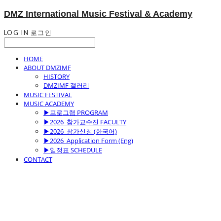
DMZ International Music Festival & Academy
LOG IN
로그인
HOME
ABOUT DMZIMF
HISTORY
DMZIMF 갤러리
MUSIC FESTIVAL
MUSIC ACADEMY
▶프로그램 PROGRAM
▶2026_참가교수진 FACULTY
▶2026_참가신청 (한국어)
▶2026_Application Form (Eng)
▶일정표 SCHEDULE
CONTACT