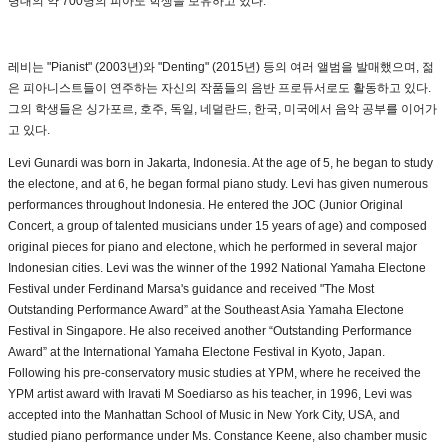
령대의 약 700명의 피아노 학생을 보유하고 있다.
레비는 "Pianist" (2003년)와 "Denting" (2015년) 등의 여러 앨범을 발매했으며, 젊
은 피아니스트들이 연주하는 자신의 작품들의 음반 프로듀서로도 활동하고 있다.
그의 학생들은 싱가포르, 호주, 독일, 네덜란드, 한국, 미국에서 음악 공부를 이어가
고 있다.
Levi Gunardi was born in Jakarta, Indonesia. At the age of 5, he began to study
the electone, and at 6, he began formal piano study. Levi has given numerous
performances throughout Indonesia. He entered the JOC (Junior Original
Concert, a group of talented musicians under 15 years of age) and composed
original pieces for piano and electone, which he performed in several major
Indonesian cities. Levi was the winner of the 1992 National Yamaha Electone
Festival under Ferdinand Marsa's guidance and received "The Most
Outstanding Performance Award” at the Southeast Asia Yamaha Electone
Festival in Singapore. He also received another “Outstanding Performance
Award” at the International Yamaha Electone Festival in Kyoto, Japan.
Following his pre-conservatory music studies at YPM, where he received the
YPM artist award with Iravati M Soediarso as his teacher, in 1996, Levi was
accepted into the Manhattan School of Music in New York City, USA, and
studied piano performance under Ms. Constance Keene, also chamber music