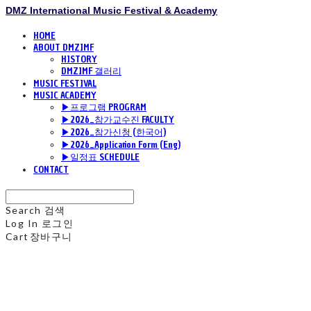
DMZ International Music Festival & Academy
HOME
ABOUT DMZIMF
HISTORY
DMZIMF 갤러리
MUSIC FESTIVAL
MUSIC ACADEMY
▶프로그램 PROGRAM
▶2026_참가교수진 FACULTY
▶2026_참가신청 (한국어)
▶2026_Application Form (Eng)
▶일정표 SCHEDULE
CONTACT
Search
검색
Log In
로그인
Cart
장바구니