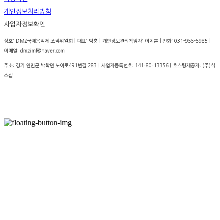
개인정보처리방침
사업자정보확인
상호: DMZ국제음악제 조직위원회 | 대표: 박충 | 개인정보관리책임자: 이치훈 | 전화: 031-955-5985 |
이메일: dmzimf@naver.com
주소: 경기 연천군 백학면 노아로491번길 283 | 사업자등록번호:
141-80-13356
| 호스팅제공자: (주)식
스샵