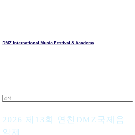
DMZ International Music Festival & Academy
2026 제13회 연천DMZ국제음
악제