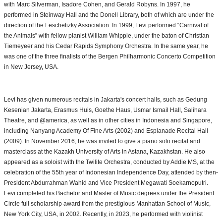
with Marc Silverman, Isadore Cohen, and Gerald Robyns. In 1997, he
performed in Steinway Hall and the Donell Library, both of which are under the
direction of the Leschetizky Association. In 1999, Levi performed “Carnival of
the Animals” with fellow pianist William Whipple, under the baton of Christian
Tiemeyeer and his Cedar Rapids Symphony Orchestra. In the same year, he
was one of the three finalists of the Bergen Philharmonic Concerto Competition
in New Jersey, USA.
Levi has given numerous recitals in Jakarta's concert halls, such as Gedung
Kesenian Jakarta, Erasmus Huis, Goethe Haus, Usmar Ismail Hall, Salihara
Theatre, and @america, as well as in other cities in Indonesia and Singapore,
including Nanyang Academy Of Fine Arts (2002) and Esplanade Recital Hall
(2009). In November 2016, he was invited to give a piano solo recital and
masterclass at the Kazakh University of Arts in Astana, Kazakhstan. He also
appeared as a soloist with the Twilite Orchestra, conducted by Addie MS, at the
celebration of the 55th year of Indonesian Independence Day, attended by then-
President Abdurrahman Wahid and Vice President Megawati Soekarnoputri.
Levi completed his Bachelor and Master of Music degrees under the President
Circle full scholarship award from the prestigious Manhattan School of Music,
New York City, USA, in 2002. Recently, in 2023, he performed with violinist