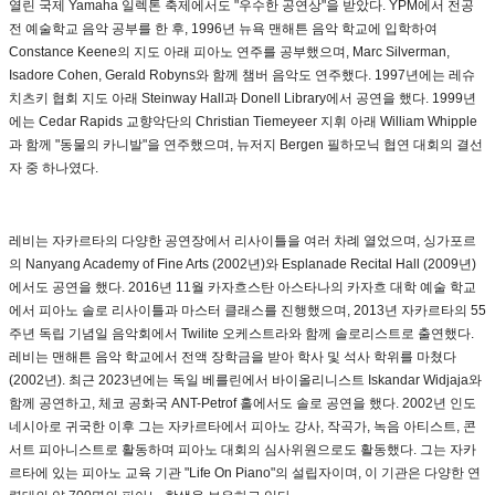
열린 국제 Yamaha 일렉톤 축제에서도 "우수한 공연상"을 받았다. YPM에서 전공
전 예술학교 음악 공부를 한 후, 1996년 뉴욕 맨해튼 음악 학교에 입학하여
Constance Keene의 지도 아래 피아노 연주를 공부했으며, Marc Silverman,
Isadore Cohen, Gerald Robyns와 함께 챔버 음악도 연주했다. 1997년에는 레슈
치츠키 협회 지도 아래 Steinway Hall과 Donell Library에서 공연을 했다. 1999년
에는 Cedar Rapids 교향악단의 Christian Tiemeyeer 지휘 아래 William Whipple
과 함께 "동물의 카니발"을 연주했으며, 뉴저지 Bergen 필하모닉 협연 대회의 결선
자 중 하나였다.
레비는 자카르타의 다양한 공연장에서 리사이틀을 여러 차례 열었으며, 싱가포르
의 Nanyang Academy of Fine Arts (2002년)와 Esplanade Recital Hall (2009년)
에서도 공연을 했다. 2016년 11월 카자흐스탄 아스타나의 카자흐 대학 예술 학교
에서 피아노 솔로 리사이틀과 마스터 클래스를 진행했으며, 2013년 자카르타의 55
주년 독립 기념일 음악회에서 Twilite 오케스트라와 함께 솔로리스트로 출연했다.
레비는 맨해튼 음악 학교에서 전액 장학금을 받아 학사 및 석사 학위를 마쳤다
(2002년). 최근 2023년에는 독일 베를린에서 바이올리니스트 Iskandar Widjaja와
함께 공연하고, 체코 공화국 ANT-Petrof 홀에서도 솔로 공연을 했다. 2002년 인도
네시아로 귀국한 이후 그는 자카르타에서 피아노 강사, 작곡가, 녹음 아티스트, 콘
서트 피아니스트로 활동하며 피아노 대회의 심사위원으로도 활동했다. 그는 자카
르타에 있는 피아노 교육 기관 "Life On Piano"의 설립자이며, 이 기관은 다양한 연