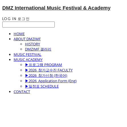
DMZ International Music Festival & Academy
LOG IN
로그인
HOME
ABOUT DMZIMF
HISTORY
DMZIMF 갤러리
MUSIC FESTIVAL
MUSIC ACADEMY
▶프로그램 PROGRAM
▶2026_참가교수진 FACULTY
▶2026_참가신청 (한국어)
▶2026_Application Form (Eng)
▶일정표 SCHEDULE
CONTACT