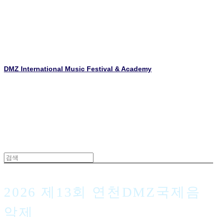
DMZ International Music Festival & Academy
2026 제13회 연천DMZ국제음
악제