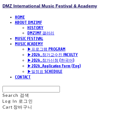
DMZ International Music Festival & Academy
HOME
ABOUT DMZIMF
HISTORY
DMZIMF 갤러리
MUSIC FESTIVAL
MUSIC ACADEMY
▶프로그램 PROGRAM
▶2026_참가교수진 FACULTY
▶2026_참가신청 (한국어)
▶2026_Application Form (Eng)
▶일정표 SCHEDULE
CONTACT
Search
검색
Log In
로그인
Cart
장바구니