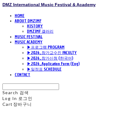
DMZ International Music Festival & Academy
HOME
ABOUT DMZIMF
HISTORY
DMZIMF 갤러리
MUSIC FESTIVAL
MUSIC ACADEMY
▶프로그램 PROGRAM
▶2026_참가교수진 FACULTY
▶2026_참가신청 (한국어)
▶2026_Application Form (Eng)
▶일정표 SCHEDULE
CONTACT
Search
검색
Log In
로그인
Cart
장바구니