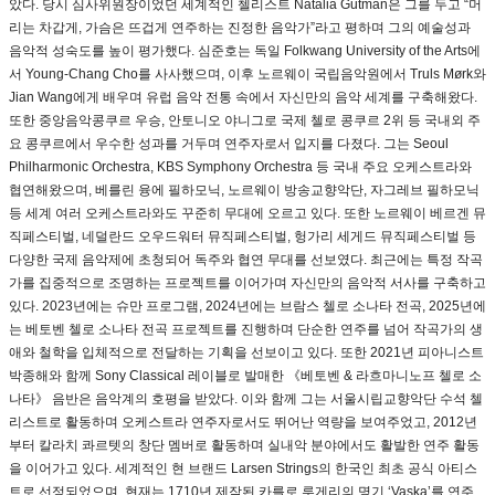
았다. 당시 심사위원장이었던 세계적인 첼리스트 Natalia Gutman은 그를 두고 “머
리는 차갑게, 가슴은 뜨겁게 연주하는 진정한 음악가”라고 평하며 그의 예술성과
음악적 성숙도를 높이 평가했다. 심준호는 독일 Folkwang University of the Arts에
서 Young-Chang Cho를 사사했으며, 이후 노르웨이 국립음악원에서 Truls Mørk와
Jian Wang에게 배우며 유럽 음악 전통 속에서 자신만의 음악 세계를 구축해왔다.
또한 중앙음악콩쿠르 우승, 안토니오 야니그로 국제 첼로 콩쿠르 2위 등 국내외 주
요 콩쿠르에서 우수한 성과를 거두며 연주자로서 입지를 다졌다. 그는 Seoul
Philharmonic Orchestra, KBS Symphony Orchestra 등 국내 주요 오케스트라와
협연해왔으며, 베를린 융에 필하모닉, 노르웨이 방송교향악단, 자그레브 필하모닉
등 세계 여러 오케스트라와도 꾸준히 무대에 오르고 있다. 또한 노르웨이 베르겐 뮤
직페스티벌, 네덜란드 오우드워터 뮤직페스티벌, 헝가리 세게드 뮤직페스티벌 등
다양한 국제 음악제에 초청되어 독주와 협연 무대를 선보였다. 최근에는 특정 작곡
가를 집중적으로 조명하는 프로젝트를 이어가며 자신만의 음악적 서사를 구축하고
있다. 2023년에는 슈만 프로그램, 2024년에는 브람스 첼로 소나타 전곡, 2025년에
는 베토벤 첼로 소나타 전곡 프로젝트를 진행하며 단순한 연주를 넘어 작곡가의 생
애와 철학을 입체적으로 전달하는 기획을 선보이고 있다. 또한 2021년 피아니스트
박종해와 함께 Sony Classical 레이블로 발매한 《베토벤 & 라흐마니노프 첼로 소
나타》 음반은 음악계의 호평을 받았다. 이와 함께 그는 서울시립교향악단 수석 첼
리스트로 활동하며 오케스트라 연주자로서도 뛰어난 역량을 보여주었고, 2012년
부터 칼라치 콰르텟의 창단 멤버로 활동하며 실내악 분야에서도 활발한 연주 활동
을 이어가고 있다. 세계적인 현 브랜드 Larsen Strings의 한국인 최초 공식 아티스
트로 선정되었으며, 현재는 1710년 제작된 카를로 루게리의 명기 ‘Vaska’를 연주