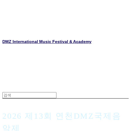
DMZ International Music Festival & Academy
2026 제13회 연천DMZ국제음
악제