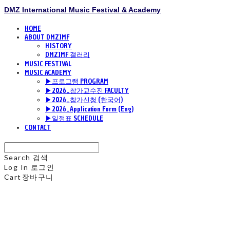
DMZ International Music Festival & Academy
HOME
ABOUT DMZIMF
HISTORY
DMZIMF 갤러리
MUSIC FESTIVAL
MUSIC ACADEMY
▶프로그램 PROGRAM
▶2026_참가교수진 FACULTY
▶2026_참가신청 (한국어)
▶2026_Application Form (Eng)
▶일정표 SCHEDULE
CONTACT
Search
검색
Log In
로그인
Cart
장바구니