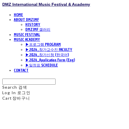
DMZ International Music Festival & Academy
HOME
ABOUT DMZIMF
HISTORY
DMZIMF 갤러리
MUSIC FESTIVAL
MUSIC ACADEMY
▶프로그램 PROGRAM
▶2026_참가교수진 FACULTY
▶2026_참가신청 (한국어)
▶2026_Application Form (Eng)
▶일정표 SCHEDULE
CONTACT
Search
검색
Log In
로그인
Cart
장바구니