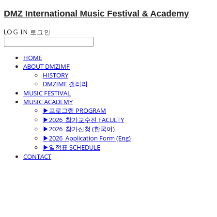
DMZ International Music Festival & Academy
LOG IN
로그인
HOME
ABOUT DMZIMF
HISTORY
DMZIMF 갤러리
MUSIC FESTIVAL
MUSIC ACADEMY
▶프로그램 PROGRAM
▶2026_참가교수진 FACULTY
▶2026_참가신청 (한국어)
▶2026_Application Form (Eng)
▶일정표 SCHEDULE
CONTACT