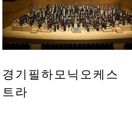
경기필하모닉오케스
트라