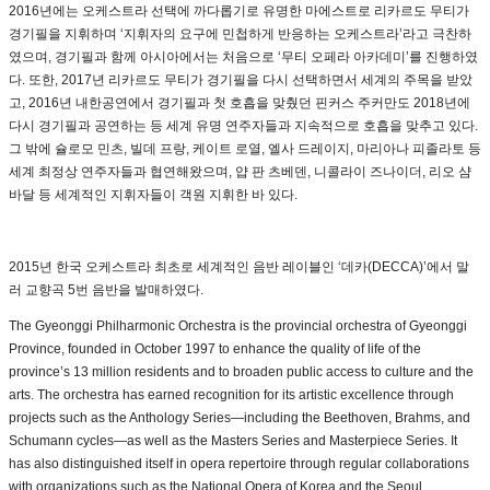
2016년에는 오케스트라 선택에 까다롭기로 유명한 마에스트로 리카르도 무티가
경기필을 지휘하며 ‘지휘자의 요구에 민첩하게 반응하는 오케스트라’라고 극찬하
였으며, 경기필과 함께 아시아에서는 처음으로 ‘무티 오페라 아카데미’를 진행하였
다. 또한, 2017년 리카르도 무티가 경기필을 다시 선택하면서 세계의 주목을 받았
고, 2016년 내한공연에서 경기필과 첫 호흡을 맞췄던 핀커스 주커만도 2018년에
다시 경기필과 공연하는 등 세계 유명 연주자들과 지속적으로 호흡을 맞추고 있다.
그 밖에 슐로모 민츠, 빌데 프랑, 케이트 로열, 엘사 드레이지, 마리아나 피졸라토 등
세계 최정상 연주자들과 협연해왔으며, 얍 판 츠베덴, 니콜라이 즈나이더, 리오 샴
바달 등 세계적인 지휘자들이 객원 지휘한 바 있다.
2015년 한국 오케스트라 최초로 세계적인 음반 레이블인 ‘데카(DECCA)’에서 말
러 교향곡 5번 음반을 발매하였다.
The Gyeonggi Philharmonic Orchestra is the provincial orchestra of Gyeonggi
Province, founded in October 1997 to enhance the quality of life of the
province’s 13 million residents and to broaden public access to culture and the
arts. The orchestra has earned recognition for its artistic excellence through
projects such as the Anthology Series—including the Beethoven, Brahms, and
Schumann cycles—as well as the Masters Series and Masterpiece Series. It
has also distinguished itself in opera repertoire through regular collaborations
with organizations such as the National Opera of Korea and the Seoul