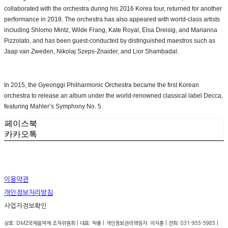
collaborated with the orchestra during his 2016 Korea tour, returned for another
performance in 2018. The orchestra has also appeared with world-class artists
including Shlomo Mintz, Wilde Frang, Kate Royal, Elsa Dreisig, and Marianna
Pizzolato, and has been guest-conducted by distinguished maestros such as
Jaap van Zweden, Nikolaj Szeps-Znaider, and Lior Shambadal.
In 2015, the Gyeonggi Philharmonic Orchestra became the first Korean
orchestra to release an album under the world-renowned classical label Decca,
featuring Mahler’s Symphony No. 5.
페이스북
카카오톡
이용약관
개인정보처리방침
사업자정보확인
상호: DMZ국제음악제 조직위원회 | 대표: 박충 | 개인정보관리책임자: 이치훈 | 전화: 031-955-5985 |