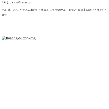
이메일: dmzimf@naver.com
주소: 경기 연천군 백학면 노아로491번길 283 | 사업자등록번호:
141-80-13356
| 호스팅제공자: (주)식
스샵